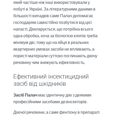
який частіше ніж інші використовували у
побуті в Україні. За літературними даними в
більшості випадків саме Палач допомагає
господарям самостійно позбутися від цієї
напасті. Декларується, що потрібна всього
одна обробка, хоча за біологією клопів треба
мінімум дві, тому що на яйця в реальних
квартирних умовах засоби не впливають, а
пористі матеріали суттєво поглинають діючу
речовину чим знижують ефективність.
Ефективний інсектицидний
засіб від шкідників
Засіб Палач
має ідентичну дію з деякими
професійними засобами дезінсекторів.
Діючої речовини, а саме фентіону в препараті