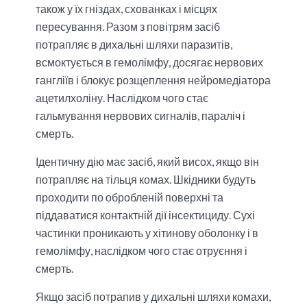
також у їх гніздах, схованках і місцях
пересування. Разом з повітрям засіб
потрапляє в дихальні шляхи паразитів,
всмоктується в гемолімфу, досягає нервових
гангліїв і блокує розщеплення нейромедіатора
ацетилхоліну. Наслідком чого стає
гальмування нервових сигналів, параліч і
смерть.
Ідентичну дію має засіб, який висох, якщо він
потрапляє на тільця комах. Шкідники будуть
проходити по обробленій поверхні та
піддаватися контактній дії інсектициду. Сухі
частинки проникають у хітинову оболонку і в
гемолімфу, наслідком чого стає отруєння і
смерть.
Якщо засіб потрапив у дихальні шляхи комахи,