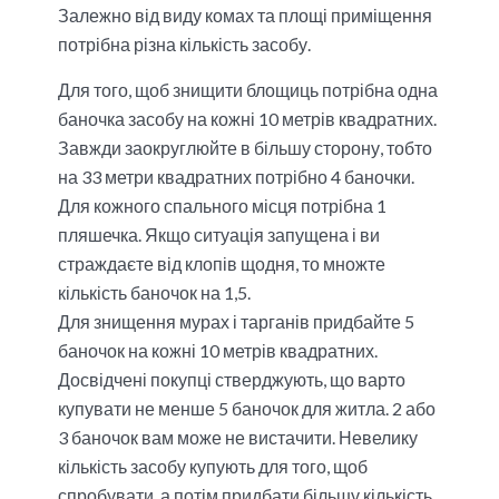
Залежно від виду комах та площі приміщення
потрібна різна кількість засобу.
Для того, щоб знищити блощиць потрібна одна
баночка засобу на кожні 10 метрів квадратних.
Завжди заокруглюйте в більшу сторону, тобто
на 33 метри квадратних потрібно 4 баночки.
Для кожного спального місця потрібна 1
пляшечка. Якщо ситуація запущена і ви
страждаєте від клопів щодня, то множте
кількість баночок на 1,5.
Для знищення мурах і тарганів придбайте 5
баночок на кожні 10 метрів квадратних.
Досвідчені покупці стверджують, що варто
купувати не менше 5 баночок для житла. 2 або
3 баночок вам може не вистачити. Невелику
кількість засобу купують для того, щоб
спробувати, а потім придбати більшу кількість.