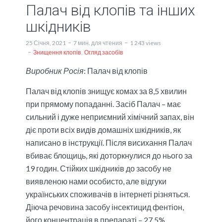
Палач від клопів та інших
шкідників
25 Січня, 2021
7 мин. для чтения
1 243 views
Знищення клопів
Огляд засобів
Виробник Росія
: Палач від клопів
Палач від клопів
знищує комах за 8,5 хвилин
при прямому попаданні. Засіб Палач – має
сильний і дуже неприємний хімічний запах, він
діє проти всіх видів домашніх шкідників, як
написано в інструкції.
Після висихання Палач
вбиває блощиць, які доторкнулися до нього за
19 годин.
Стійких шкідників до засобу не
виявленою нами особисто, але відгуки
українських споживачів в інтернеті різняться.
Діюча речовина засобу інсектицид фентіон,
його концентрація в препараті – 27,5%.