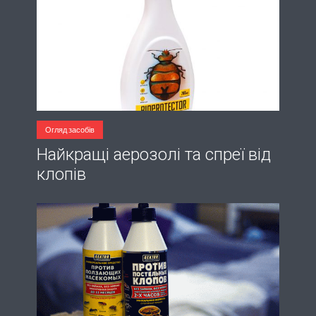
Огляд засобів
Найкращі аерозолі та спреї від
клопів