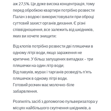
аж 27,5%. Це дуже висока концентрація, тому
перед обробкою квартири потрібно розвести
Палач з водою і використовувати при оброці
суттєвий захист органів дихання. Є різні
співвідношення, все залежить від шкідників,
яких ви хочете знищити:
Від клопів потрібно розвести дві пляшечки в
одному літрі води, якщо зараження не
критичне. У більш запущених випадках – три
пляшечки на один літр води;
Від павуків, мурах і тарганів розведіть п’ять
пляшечок в одному літрі води.
Готовий розчин має молочно-біле
забарвлення.
Розпиліть засіб з допомогою пульверизатора у
місцях найбільшого скупчення шкідників, а