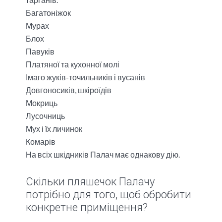
Багатоніжок
Мурах
Блох
Павуків
Платяної та кухонної молі
Імаго жуків-точильників і вусанів
Довгоносиків, шкіроїдів
Мокриць
Лусочниць
Мух і їх личинок
Комарів
На всіх шкідників Палач має однакову дію.
Скільки пляшечок Палачу
потрібно для того, щоб обробити
конкретне приміщення?