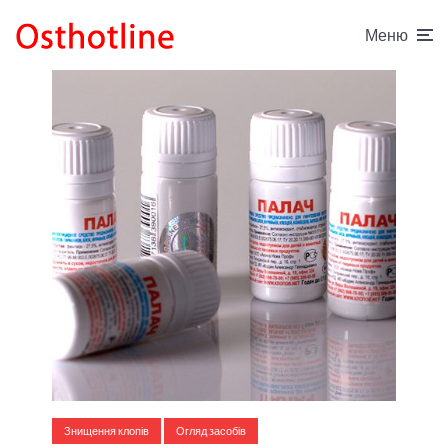
Меню
Знищення клопів
Огляд засобів