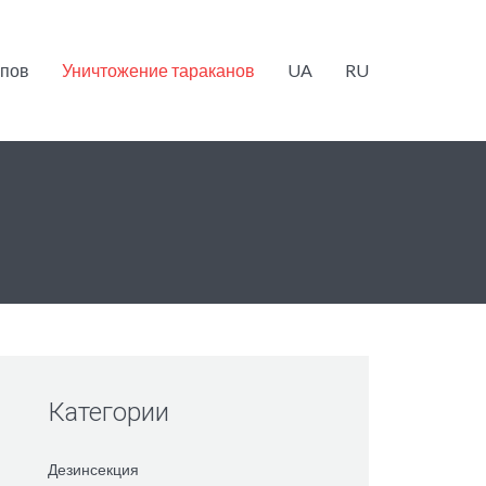
опов
Уничтожение тараканов
UA
RU
Категории
Дезинсекция